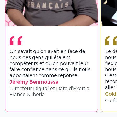
On savait qu’on avait en face de
Le d
nous des gens qui étaient
nous
compétents et qu’on pouvait leur
flexi
faire confiance dans ce qu’ils nous
nous 
apportaient comme réponse.
C’est
recon
Jérémy Benmoussa
aller
Directeur Digital et Data d’Exertis
Gold
France & Iberia
Co-f