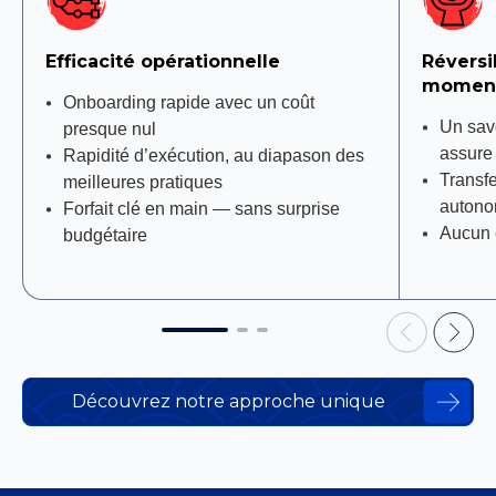
Efficacité opérationnelle
Réversib
momen
Onboarding rapide avec un coût
Un savo
presque nul
assure 
Rapidité d’exécution, au diapason des
Transfe
meilleures pratiques
autono
Forfait clé en main — sans surprise
Aucun 
budgétaire
Découvrez notre approche unique