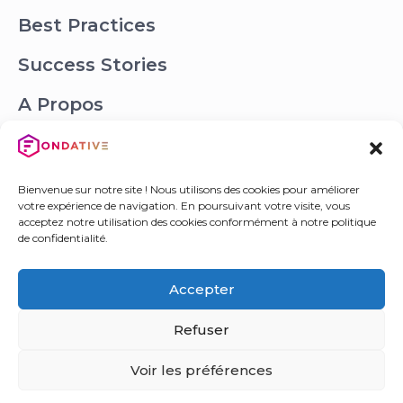
Best Practices
Success Stories
A Propos
Offres
Bienvenue sur notre site ! Nous utilisons des cookies pour améliorer
Contact
votre expérience de navigation. En poursuivant votre visite, vous
acceptez notre utilisation des cookies conformément à notre politique
de confidentialité.
(+33) 1 55 56 37 80
Accepter
hello@fondative.com
200 RUE DE LA CROIX NIVERT
Refuser
75015 PARIS
Voir les préférences
Réseaux sociaux