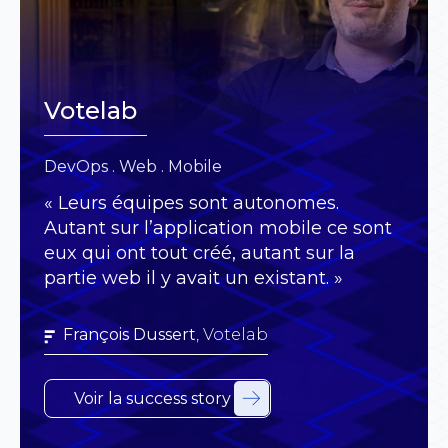
Votelab
Exertis
Kick Digital
DevOps . Web . Mobile
DevOps . Web . QA
DevOps . Web . QA
« Leurs équipes sont autonomes.
« On savait qu’on avait en face de nous
« Fondative est à la production mais
Autant sur l’application mobile ce sont
des gens qui étaient compétents et
reste extrêmement connectée à
eux qui ont tout créé, autant sur la
qu’on pouvait leur faire confiance dans
l’échange avec le client et est
partie web il y avait un existant. »
ce qu’ils nous apportaient comme
beaucoup dans l’anticipation
réponse. »
technologique de l’avenir du produit. »
François Dussert
, Votelab
Jérémy Benmoussa
Jonathan Ben Harroche
, Exertis
, Kick Digital
Voir la success story
Voir la success story
Voir la success story