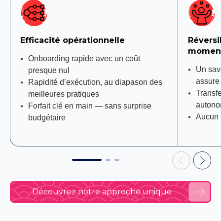
Efficacité opérationnelle
Réversib
momen
Onboarding rapide avec un coût
Un savo
presque nul
assure 
Rapidité d’exécution, au diapason des
Transfe
meilleures pratiques
autono
Forfait clé en main — sans surprise
Aucun 
budgétaire
Découvrez notre approche unique