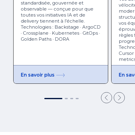
standardisée, gouvernée et
vélocit
observable — conçue pour que
modern
toutes vos initiatives IA et de
structu
delivery tiennent à l’échelle.
vos éq
Technologies : Backstage · ArgoCD
éprouv
· Crossplane · Kubernetes · GitOps ·
règles 
Golden Paths · DORA
progre
Technol
Cursor
metric
En savoir plus
En sav