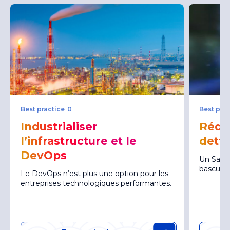
Best practice 0
Best prac
Industrialiser
Rédui
l’infrastructure et le
dett
DevOps
Un SaaS 
bascule 
Le DevOps n’est plus une option pour les
entreprises technologiques performantes.