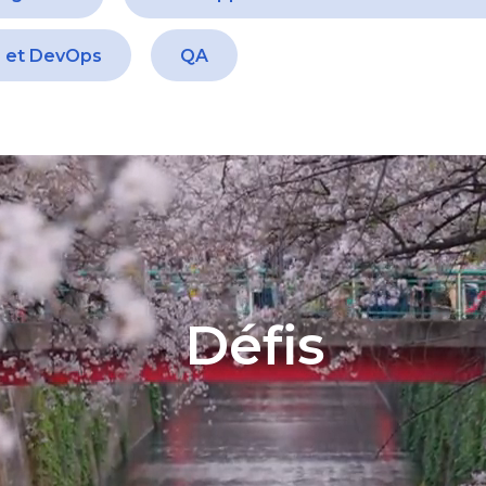
e et DevOps
QA
Défis