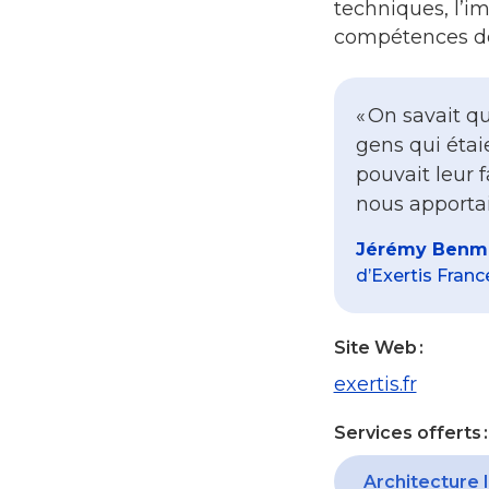
techniques, l’im
compétences de 
« On savait q
gens qui éta
pouvait leur f
nous apporta
Jérémy Benm
d’Exertis Franc
Site Web :
exertis.fr
Services offerts :
Architecture l