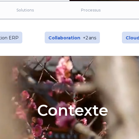
Solutions
Processus
tion ERP
Collaboration
+2 ans
Clou
Contexte