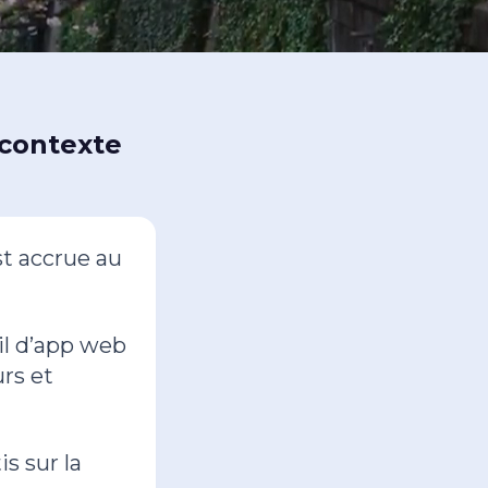
 contexte
st accrue au
ail d’app web
rs et
s sur la