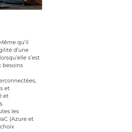
 Même qu’il
gilité d’une
orsqu’elle s’est
x besoins
terconnectées
,
s et
é et
s.
utes les
 IaC (Azure et
 choix