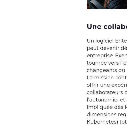
Une collab
Un logiciel Ent
peut devenir dés
entreprise. Exer
tournée vers Fo
changeants du
La mission confi
offrir une expér
collaborateurs d
l’autonomie, et 
Impliquée dès le
dimensions requi
Kubernetes) tota