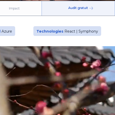
Audit gratuit
Impact
d
Azure
Technologies
React | Symphony