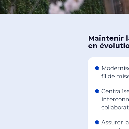
Maintenir l
en évoluti
Modernise
fil de mis
Centralise
interconn
collabora
Assurer l