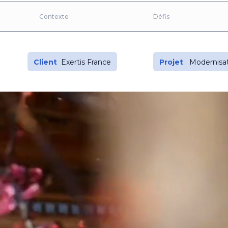
Contexte
Défis
Client
Exertis France
Projet
Modernisa