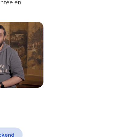
ontée en
ckend