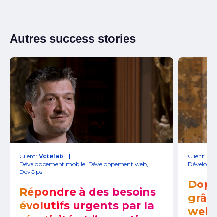
Autres success stories
Client:
Votelab
Client:
Exe
Développement mobile
,
Développement web
,
Développ
DevOps
Dope
Répondre à des besoins
grâce
évolutifs urgents par la
web 