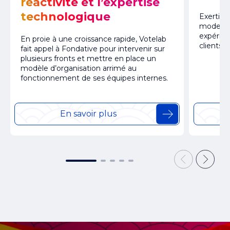
réactivité et l’expertise
technologique
Exertis 
modernis
expérien
En proie à une croissance rapide, Votelab
clients, 
fait appel à Fondative pour intervenir sur
plusieurs fronts et mettre en place un
modèle d’organisation arrimé au
fonctionnement de ses équipes internes.
En savoir plus